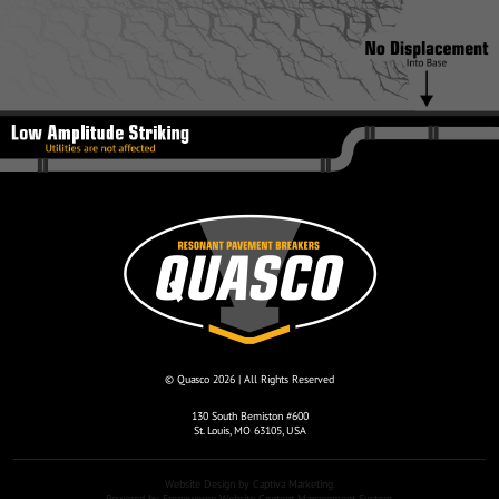
© Quasco 2026 | All Rights Reserved
130 South Bemiston #600
St. Louis, MO 63105, USA
Website Design by
Captiva Marketing
.
Powered by
Empoweren Website Content Management System
.